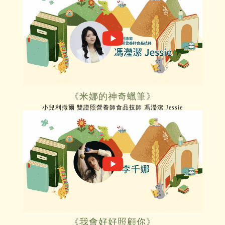
《米娜的神奇蠟筆》
小兒利撒爾 雙證照營養師食品技師 馮瀅潔 Jessie
《我會好好照顧你》