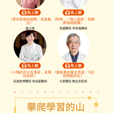
《阿姆，一塊小蛋糕：視網
《香水部落的挑戰：高血氨
《黑
膜母細胞瘤》
症》
茂盛醫院 李俊逸醫師
趙小僑
送
《小飛的百分百溫泉：卓飛
《森氣氣的爆走男孩：X染
《大
症候群》
色體脆折症》
花蓮慈濟醫院 朱紹盈醫師
大新醫院 陳志宏院長
臺